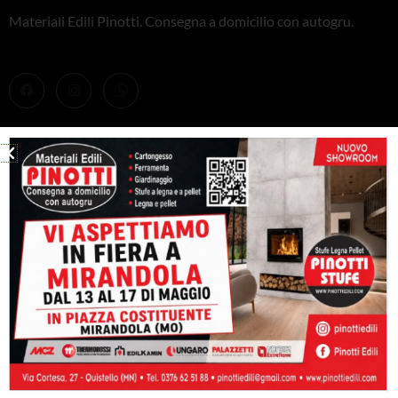
Materiali Edili Pinotti. Consegna a domicilio con autogru.
PRODOTTI
Stufe
Caminetti e inserti
Caldaie
Barbeque
CONTATTACI