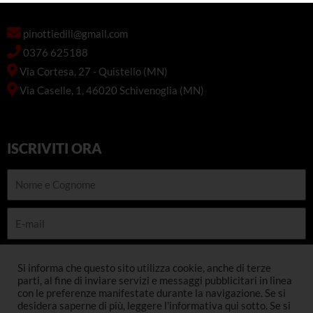
pinottiedili@gmail.com
0376 625188
Via Cortesa, 27 - Quistello (MN)
Via Caselle, 1, 46020 Schivenoglia (MN)
ISCRIVITI ORA
Nome
e
Cognome
E-
mail
Telefono
Si informa che questo sito utilizza cookie, anche di terze
parti, al fine di inviare servizi e messaggi pubblicitari in linea
con le preferenze manifestate durante la navigazione. Se si
INSCRIVITI
desidera saperne di più, leggere l'informativa qui sotto. Se si