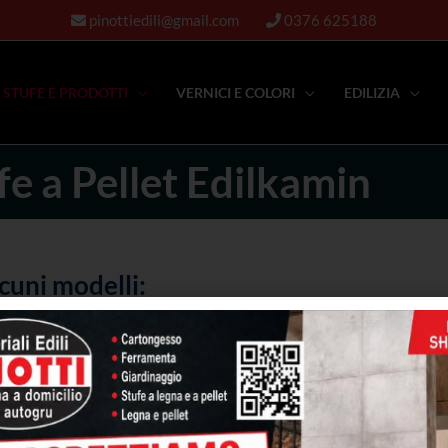
pinottiedili@gmail.com
0376 625188
STUFE E PRODOTTI
VERNICI E COLORI
EDILIZIA
fe a Pellet Edilkamin
lcuni modelli:
TI
CONTATTACI
ISC