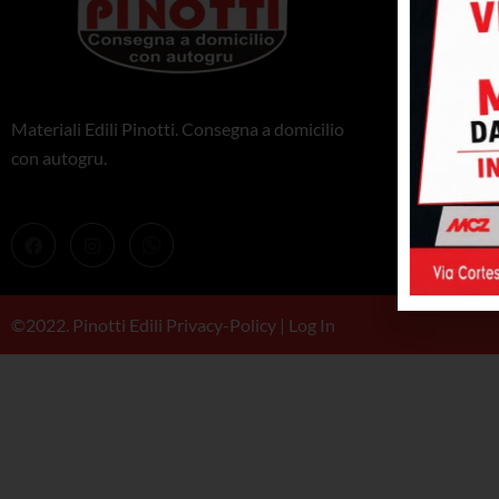
Stufe
Caminetti e 
Materiali Edili Pinotti. Consegna a domicilio
Caldaie
con autogru.
Barbeque
©2022. Pinotti Edili
Privacy-Policy
|
Log In