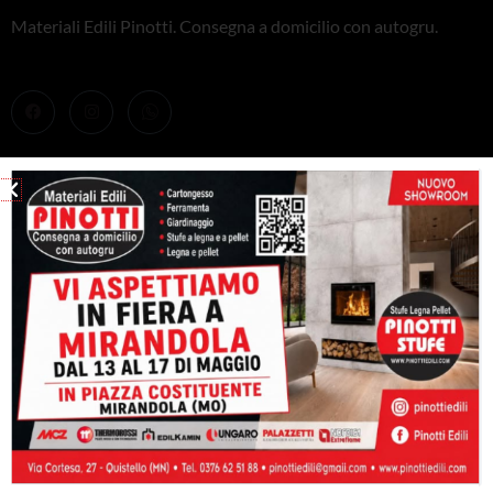
Materiali Edili Pinotti. Consegna a domicilio con autogru.
PRODOTTI
Stufe
Caminetti e inserti
Caldaie
Barbeque
CONTATTACI