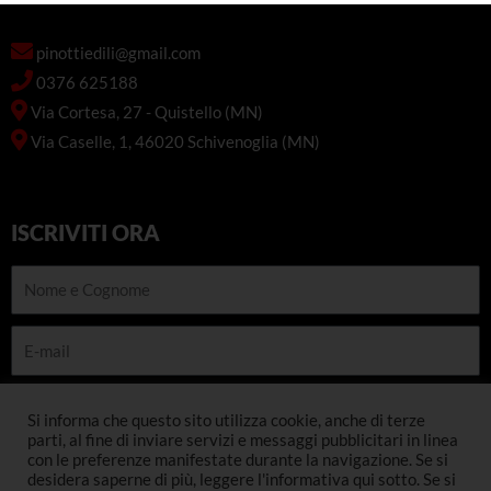
pinottiedili@gmail.com
0376 625188
Via Cortesa, 27 - Quistello (MN)
Via Caselle, 1, 46020 Schivenoglia (MN)
ISCRIVITI ORA
Nome
e
Cognome
E-
mail
Telefono
Si informa che questo sito utilizza cookie, anche di terze
parti, al fine di inviare servizi e messaggi pubblicitari in linea
con le preferenze manifestate durante la navigazione. Se si
INSCRIVITI
desidera saperne di più, leggere l'informativa qui sotto. Se si