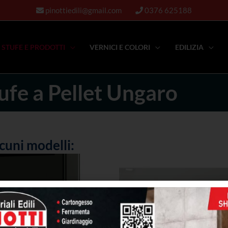
pinottiedili@gmail.com
0376 625188
STUFE E PRODOTTI
VERNICI E COLORI
EDILIZIA
ufe a Pellet Ungaro
lcuni modelli: