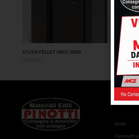
STUFA PELLET ARIO 1000
ZEFY PLU
UNGARO
STUFE A P
PRODOT
Stufe
Caminetti e 