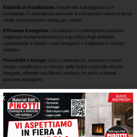
Rapidità di Installazione:
Grazie alla sua leggerezza e
modularità, il cartongesso permette di completare i lavori in tempi
ridotti, minimizzando i disagi per i clienti.
Efficienza Energetica:
Le soluzioni in cartongesso possono
migliorare l'isolamento termico e acustico degli ambienti,
contribuendo a ridurre i costi energetici e migliorare il comfort
abitativo.
Flessibilità e Design:
Con il cartongesso, possiamo creare
design complessi e su misura, dalle forme curve alle nicchie
integrate, offrendo una libertà creativa che pochi materiali
possono eguagliare.