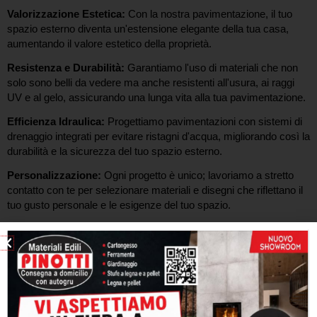
Valorizzazione Estetica:
Con la nostra pavimentazione, il tuo
spazio esterno diventa un'estensione elegante della tua casa,
aumentando il valore estetico della proprietà.
Resistenza e Durabilità:
Garantiamo l'uso di materiali che non
solo sono belli da vedere ma anche resistenti all'usura, ai raggi
UV e al gelo, assicurando una lunga vita alla tua pavimentazione.
Efficienza Idraulica:
Progettiamo pavimentazioni con sistemi di
drenaggio integrati per evitare ristagni d'acqua, migliorando così la
durabilità e la sicurezza del tuo spazio esterno.
Personalizzazione:
Ogni progetto è unico; lavoriamo a stretto
contatto con te per selezionare materiali e disegni che riflettano il
tuo gusto personale e le esigenze del tuo spazio.