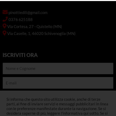
pinottiedili@gmail.com
0376 625188
Via Cortesa, 27 - Quistello (MN)
Via Caselle, 1, 46020 Schivenoglia (MN)
ISCRIVITI ORA
Nome
e
Cognome
E-
mail
Telefono
Si informa che questo sito utilizza cookie, anche di terze
parti, al fine di inviare servizi e messaggi pubblicitari in linea
con le preferenze manifestate durante la navigazione. Se si
INSCRIVITI
desidera saperne di più, leggere l'informativa qui sotto. Se si