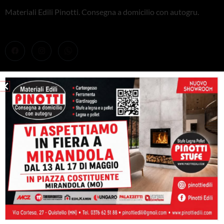
Materiali Edili Pinotti. Consegna a domicilio con autogru.
PRODOTTI
Stufe
Caminetti e inserti
Caldaie
Barbeque
CONTATTACI