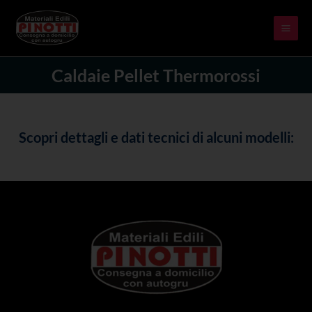
Skip
MAI
to
ME
content
Caldaie Pellet Thermorossi
Scopri dettagli e dati tecnici di alcuni modelli: