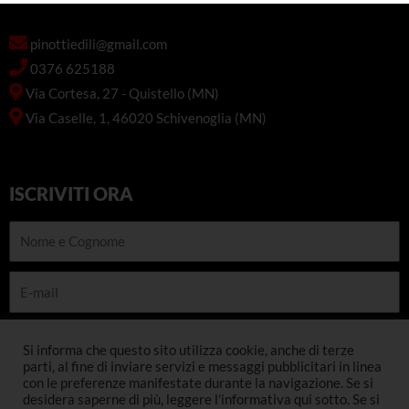
pinottiedili@gmail.com
0376 625188
Via Cortesa, 27 - Quistello (MN)
Via Caselle, 1, 46020 Schivenoglia (MN)
ISCRIVITI ORA
Nome
e
Cognome
E-
mail
Telefono
Si informa che questo sito utilizza cookie, anche di terze
parti, al fine di inviare servizi e messaggi pubblicitari in linea
con le preferenze manifestate durante la navigazione. Se si
INSCRIVITI
desidera saperne di più, leggere l'informativa qui sotto. Se si