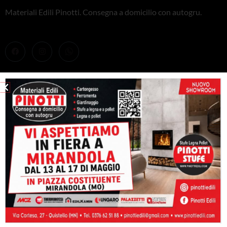
Materiali Edili Pinotti. Consegna a domicilio con autogru.
PRODOTTI
Stufe
Caminetti e inserti
Caldaie
Barbeque
CONTATTACI