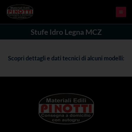
Skip
MAI
to
ME
content
Stufe Idro Legna MCZ
Scopri dettagli e dati tecnici di alcuni modelli: