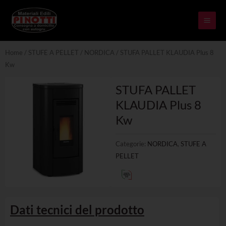
Skip
MAI
to
ME
content
Home
/
STUFE A PELLET
/
NORDICA
/ STUFA PALLET KLAUDIA Plus 8
Kw
STUFA PALLET
KLAUDIA Plus 8
Kw
Categorie:
NORDICA
,
STUFE A
PELLET
Dati tecnici del prodotto