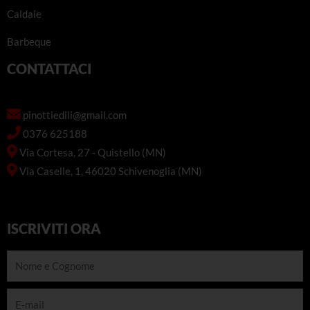
Caldaie
Barbeque
CONTATTACI
pinottiedili@gmail.com
0376 625188
Via Cortesa, 27 - Quistello (MN)
Via Caselle, 1, 46020 Schivenoglia (MN)
ISCRIVITI ORA
Nome
e
Cognome
E-