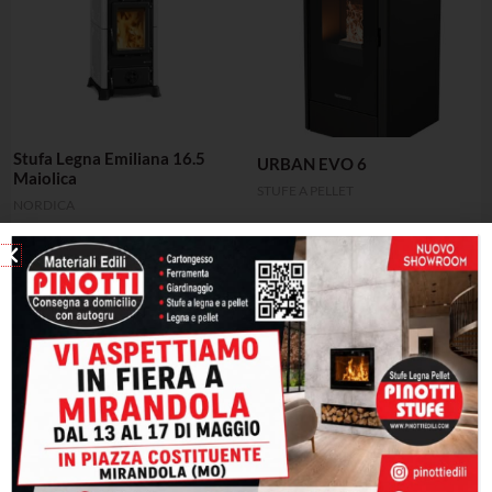
Stufa Legna Emiliana 16.5
URBAN EVO 6
Maiolica
STUFE A PELLET
NORDICA