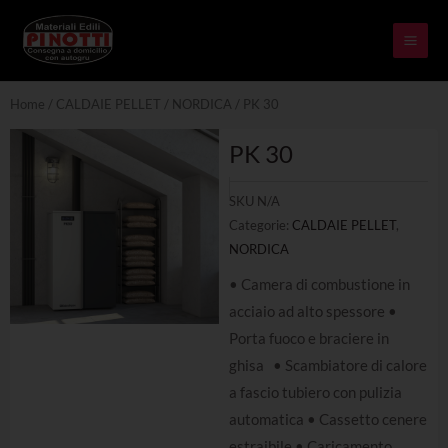
Skip
MAI
to
ME
content
Home
/
CALDAIE PELLET
/
NORDICA
/ PK 30
PK 30
SKU
N/A
Categorie:
CALDAIE PELLET
,
NORDICA
• Camera di combustione in
acciaio ad alto spessore •
Porta fuoco e braciere in
ghisa • Scambiatore di calore
a fascio tubiero con pulizia
automatica • Cassetto cenere
estraibile • Caricamento