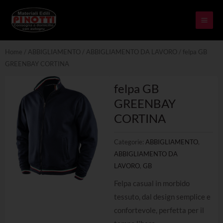
Skip
MAI
to
ME
content
Home
/
ABBIGLIAMENTO
/
ABBIGLIAMENTO DA LAVORO
/ felpa GB
GREENBAY CORTINA
felpa GB
GREENBAY
CORTINA
Categorie:
ABBIGLIAMENTO
,
ABBIGLIAMENTO DA
LAVORO
,
GB
Felpa casual in morbido
tessuto, dal design semplice e
confortevole, perfetta per il