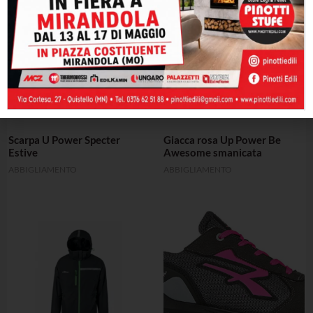
Scarpa U Power Specter
Giacca rosa Up Power Be
Estive
Awesome smanicata
ABBIGLIAMENTO
ABBIGLIAMENTO