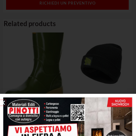
RICHIEDI UN PREVENTIVO
Related products
CUFFIA ALL MIXEX COLOUS
STIVALONE GG FOOT WEAR
NERA
ABBIGLIAMENTO
ABBIGLIAMENTO DA LAVORO