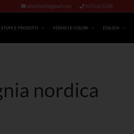
pinottiedili@gmail.com
0376 625188
STUFE E PRODOTTI
VERNICI E COLORI
EDILIZIA
gnia nordica