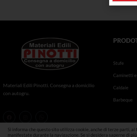
PRODOT
Stufe
Caminetti e 
Materiali Edili Pinotti. Consegna a domicilio
Caldaie
con autogru.
Barbeque
Si informa che questo sito utilizza cookie, anche di terze parti, al 
manifestate durante la navigazione. Se si desidera saperne di più, 