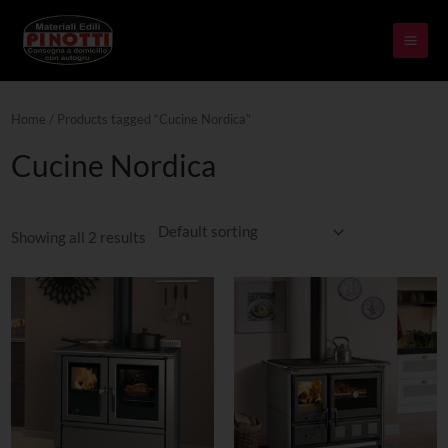
Skip
MAI
to
ME
content
Home
/ Products tagged “Cucine Nordica”
Cucine Nordica
Showing all 2 results
This
This
product
product
has
has
multiple
multiple
variants.
variants.
The
The