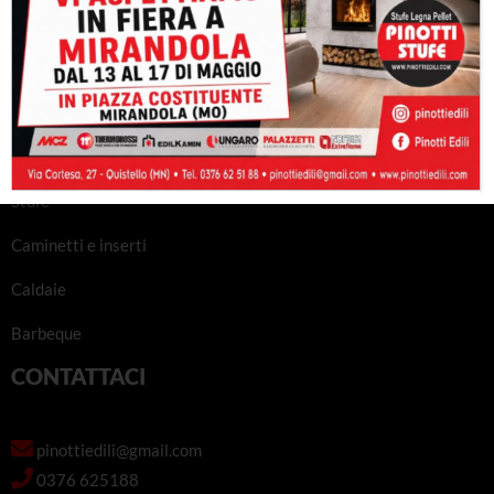
PRODOTTI
Stufe
Caminetti e inserti
Caldaie
Barbeque
CONTATTACI
pinottiedili@gmail.com
0376 625188