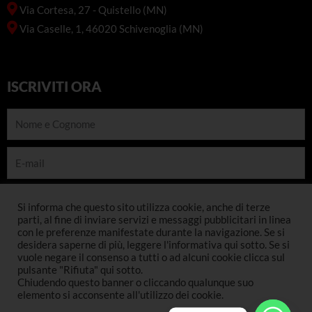
Via Cortesa, 27 - Quistello (MN)
Via Caselle, 1, 46020 Schivenoglia (MN)
ISCRIVITI ORA
Nome
e
Cognome
E-
mail
Telefono
Si informa che questo sito utilizza cookie, anche di terze
parti, al fine di inviare servizi e messaggi pubblicitari in linea
con le preferenze manifestate durante la navigazione. Se si
INSCRIVITI
desidera saperne di più, leggere l'informativa qui sotto. Se si
vuole negare il consenso a tutti o ad alcuni cookie clicca sul
pulsante "Rifiuta" qui sotto.
Chiudendo questo banner o cliccando qualunque suo
©2022. Pinotti Edili
Privacy-Policy
|
Log In
elemento si acconsente all'utilizzo dei cookie.