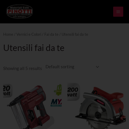
Skip
MAI
to
ME
content
Home
/
Vernici e Colori
/
Fai da te
/ Utensili fai da te
Utensili fai da te
Showing all 5 results