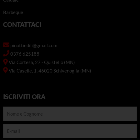
Barbeque
CONTATTACI
pinottiedili@gmail.com
0376 625188
Via Cortesa, 27 - Quistello (MN)
Via Caselle, 1, 46020 Schivenoglia (MN)
ISCRIVITI ORA
Nome
e
Cognome
E-
mail