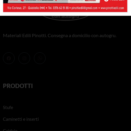
Materiali Edili Pinotti. Consegna a domicilio con autogru.
PRODOTTI
Stufe
Caminetti e inserti
Caldaie